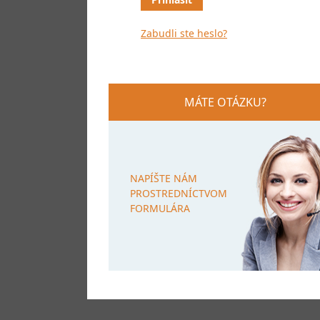
Zabudli ste heslo?
MÁTE OTÁZKU?
NAPÍŠTE NÁM
PROSTREDNÍCTVOM
FORMULÁRA