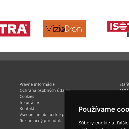
Právne informácie
Staň
Ochrana osobných údajov
MON
Cookies
Ak s
Inšpirácie
dajt
Používame coo
Kontakt
form
Všeobecné obchodné podmienky
Reklamačný poriadok
Súbory cookie a ďalšie