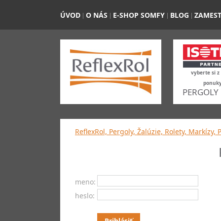
ÚVOD
O NÁS
E-SHOP SOMFY
BLOG
ZAMES
vyberte si z
ponuk
PERGOLY
ReflexRol, Pergoly, Žalúzie, Rolety, Markízy, 
meno:
heslo: