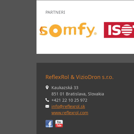
PARTNERI
ReflexRol & VizioDron s.r.o.
Kaukazská 33
851 01 Bratislava, Slovakia
+421 22 10 25 972
info@reflexrol.sk
www.reflexrol.com