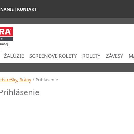
TNANIE
KONTAKT
 našej
y
ŽALÚZIE
SCREENOVE ROLETY
ROLETY
ZÁVESY
M
Prístrešky, Brány
/
Prihlásenie
Prihlásenie