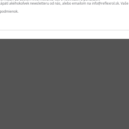
v zápätí akéhokoľvek newsletteru od nás, alebo emailom na info@reflexrol.sk. V
 podmienok.