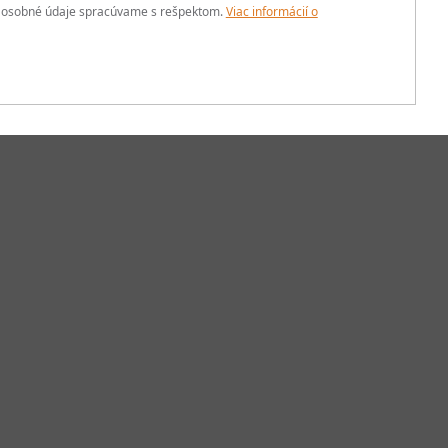
aše osobné údaje spracúvame s rešpektom.
Viac informácií o