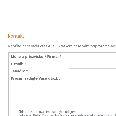
Kontakt
Napíšte nám vašu otázku a v krátkom čase vám odpovieme aleb
Meno a priezvisko / Firma: *
E-mail: *
Telefón: *
Prosím zadajte Vašu otázku:
Súhlas so spracovaním osobných údajov.
Spoločnosť ReflexRol s.r.o., bude spracúvať údaje poskytnuté v tomt