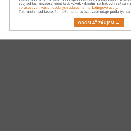
Svoj súhlas môžete zmeniť kedykoľvek kliknutím na link odhlásiť sa 
spracovávaní vašich osobných údajov na marketingové účely
.
Zakliknutím súhlasíte, že môžeme spracúvať vaše údaje podľa týchto