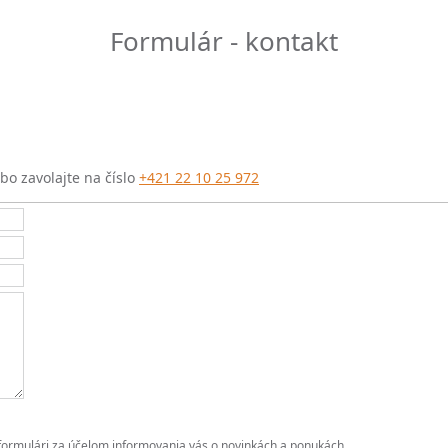
Formulár - kontakt
o zavolajte na číslo
+421 22 10 25 972
o formulári za účelom informovania vás o novinkách a ponukách.