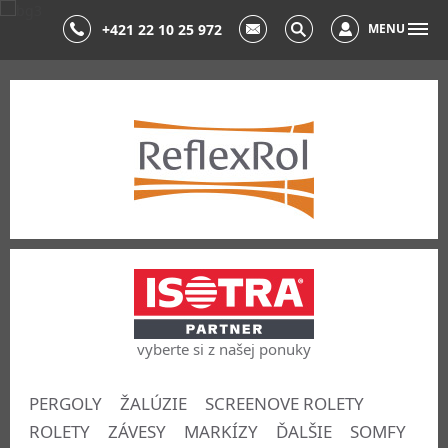
+421 22 10 25 972
MENU
vyberte si z našej ponuky
PERGOLY
ŽALÚZIE
SCREENOVE ROLETY
ROLETY
ZÁVESY
MARKÍZY
ĎALŠIE
SOMFY