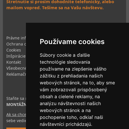
Stretnutie si prosím dohodnite telefonicky, alebo
mailom vopred. Tešíme sa na Vašu návštevu.
Právne informácie
Používame cookies
Ochrana osobných údajov
Cookies
Súbory cookie a ďalšie
Inšpirácie
technológie sledovania
Kontakt
Všeobecné obchodné podmienky
používame na zlepšenie vášho
Reklamačný poriadok
zážitku z prehliadania našich
webových stránok, na to, aby sme
vám zobrazovali prispôsobený
obsah a cielené reklamy, na
Staňte sa našim
analýzu návštevnosti našich
MONTÁŽNYM PARTNEROM
webových stránok a na
Ak sa chcete stať našim montážnym partnerom
, dajte nám o
pochopenie toho, odkiaľ naši
sebe vedieť pomocou nášho formulára.
návštevníci prichádzajú.