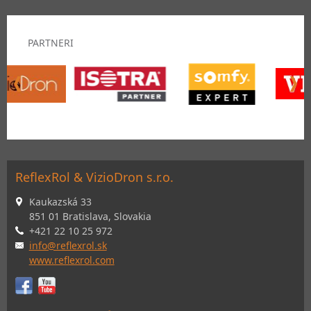
PARTNERI
ReflexRol & VizioDron s.r.o.
Kaukazská 33
851 01 Bratislava, Slovakia
+421 22 10 25 972
info@reflexrol.sk
www.reflexrol.com