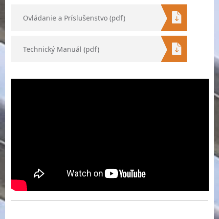
Ovládanie a Príslušenstvo (pdf)
Technický Manuál (pdf)