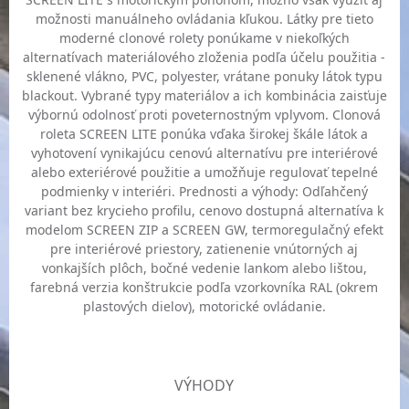
možnosti manuálneho ovládania kľukou. Látky pre tieto
moderné clonové rolety ponúkame v niekoľkých
alternatívach materiálového zloženia podľa účelu použitia -
sklenené vlákno, PVC, polyester, vrátane ponuky látok typu
blackout. Vybrané typy materiálov a ich kombinácia zaisťuje
výbornú odolnosť proti poveternostným vplyvom. Clonová
roleta SCREEN LITE ponúka vďaka širokej škále látok a
vyhotovení vynikajúcu cenovú alternatívu pre interiérové
alebo exteriérové použitie a umožňuje regulovať tepelné
podmienky v interiéri. Prednosti a výhody: Odľahčený
variant bez krycieho profilu, cenovo dostupná alternatíva k
modelom SCREEN ZIP a SCREEN GW, termoregulačný efekt
pre interiérové priestory, zatienenie vnútorných aj
vonkajších plôch, bočné vedenie lankom alebo lištou,
farebná verzia konštrukcie podľa vzorkovníka RAL (okrem
plastových dielov), motorické ovládanie.
VÝHODY