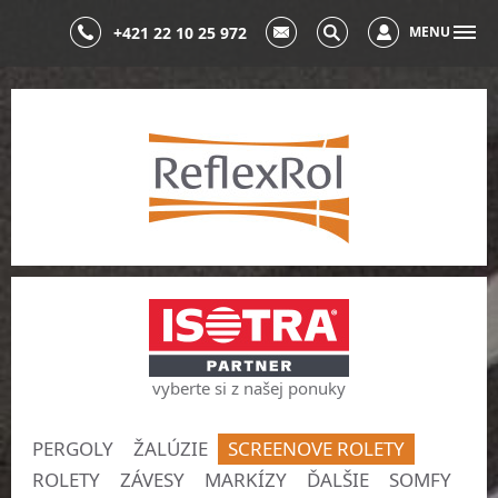
+421 22 10 25 972
MENU
vyberte si z našej ponuky
PERGOLY
ŽALÚZIE
SCREENOVE ROLETY
ROLETY
ZÁVESY
MARKÍZY
ĎALŠIE
SOMFY