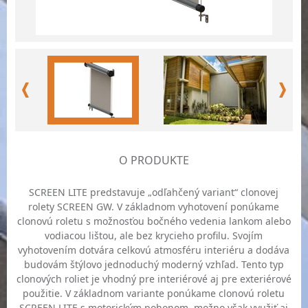
O PRODUKTE
SCREEN LITE predstavuje „odľahčený variant“ clonovej
rolety SCREEN GW. V základnom vyhotovení ponúkame
clonovú roletu s možnosťou bočného vedenia lankom alebo
vodiacou lištou, ale bez krycieho profilu. Svojím
vyhotovením dotvára celkovú atmosféru interiéru a dodáva
budovám štýlovo jednoduchý moderný vzhľad. Tento typ
clonových roliet je vhodný pre interiérové aj pre exteriérové
použitie. V základnom variante ponúkame clonovú roletu
SCREEN LITE s motorickým pohonom, možno však využiť aj