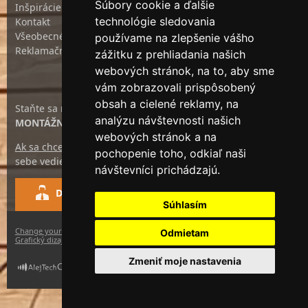
Súbory cookie a ďalšie
Inšpirácie
technológie sledovania
Kontakt
Všeobecné obchodné podmienky
používame na zlepšenie vášho
Reklamačný poriadok
zážitku z prehliadania našich
webových stránok, na to, aby sme
vám zobrazovali prispôsobený
obsah a cielené reklamy, na
Staňte sa našim
analýzu návštevnosti našich
MONTÁŽNYM PARTNEROM
webových stránok a na
Ak sa chcete stať našim montážnym partnerom
, dajte nám o
pochopenie toho, odkiaľ naši
sebe vedieť pomocou nášho formulára.
návštevníci prichádzajú.
Dajte nám o sebe vedieť
Súhlasím
Change your cookie preferences
2026 © ReflexRol
Odmietam
Grafický dizajn
a
redakčný systém
od firmy
AlejTech, spol. s r.o.
Zmeniť moje nastavenia