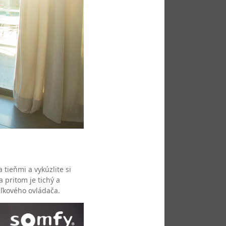
tieňmi a vykúzlite si
a pritom je tichý a
aľkového ovládača.