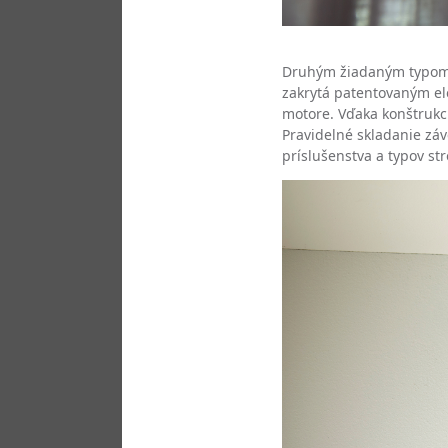
Druhým žiadaným typom
zakrytá patentovaným el
motore. Vďaka konštrukci
Pravidelné skladanie záv
príslušenstva a typov st