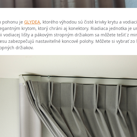
 pohonu je
GLYDEA
, ktorého výhodou sú čisté krivky krytu a vodiaci
egantným krytom, ktorý chráni aj konektory. Riadiaca jednotka je 
i vodiacej lišty a pákovým stropným držiakom sa môžete tešiť z mi
esu zabezpečujú nastaviteľné koncové polohy. Môžete si vybrať zo 
ropných držiakov.