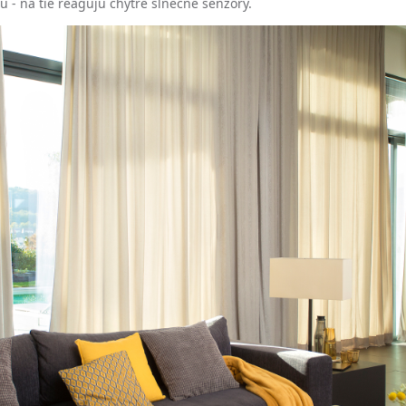
u - na tie reagujú chytré slnečné senzory.