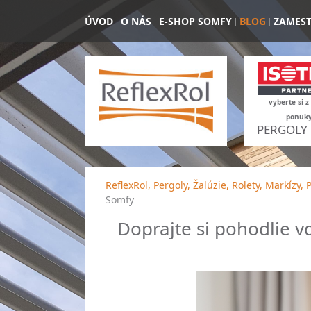
ÚVOD
O NÁS
E-SHOP SOMFY
BLOG
ZAMES
vyberte si z
ponuk
PERGOLY
ReflexRol, Pergoly, Žalúzie, Rolety, Markízy, 
Somfy
Doprajte si pohodlie v