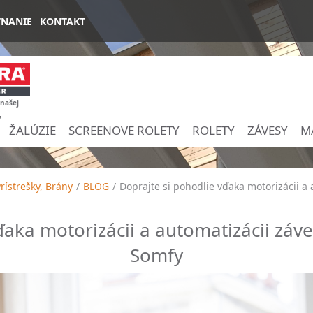
TNANIE
KONTAKT
 našej
y
ŽALÚZIE
SCREENOVE ROLETY
ROLETY
ZÁVESY
M
Prístrešky, Brány
/
BLOG
/
Doprajte si pohodlie vďaka motorizácii a
ďaka motorizácii a automatizácii záv
Somfy