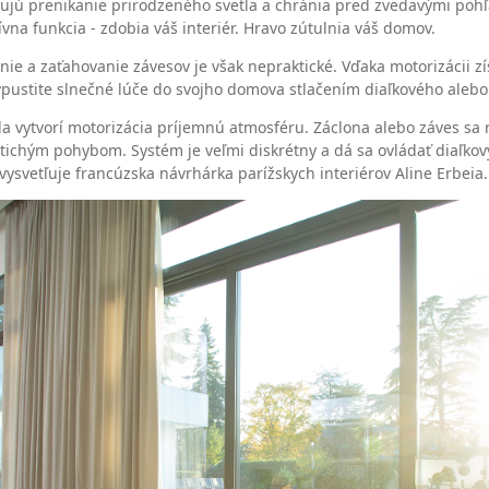
ňujú prenikanie prirodzeného svetla a chránia pred zvedavými poh
tívna funkcia - zdobia váš interiér. Hravo zútulnia váš domov.
ie a zaťahovanie závesov je však nepraktické. Vďaka motorizácii zí
pustite slnečné lúče do svojho domova stlačením diaľkového aleb
la vytvorí motorizácia príjemnú atmosféru. Záclona alebo záves sa 
tichým pohybom. Systém je veľmi diskrétny a dá sa ovládať diaľk
svetľuje francúzska návrhárka parížskych interiérov Aline Erbeia.