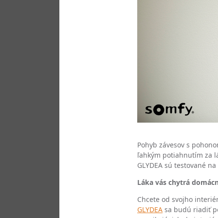
Pohyb závesov s pohono
ľahkým potiahnutím za l
GLYDEA sú testované na 
Láka vás chytrá domácn
Chcete od svojho interi
GLYDEA
sa budú riadiť p