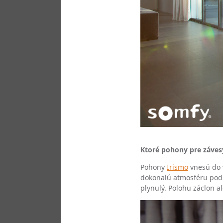
Ktoré pohony pre závesy
Pohony
Irismo
vnesú do v
dokonalú atmosféru podľ
plynulý. Polohu záclon a