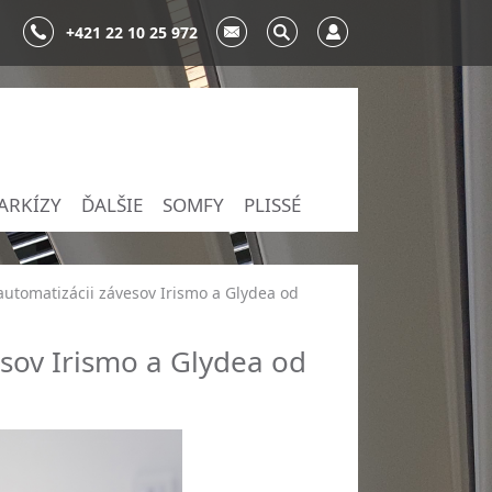
+421 22 10 25 972
ARKÍZY
ĎALŠIE
SOMFY
PLISSÉ
 automatizácii závesov Irismo a Glydea od
esov Irismo a Glydea od