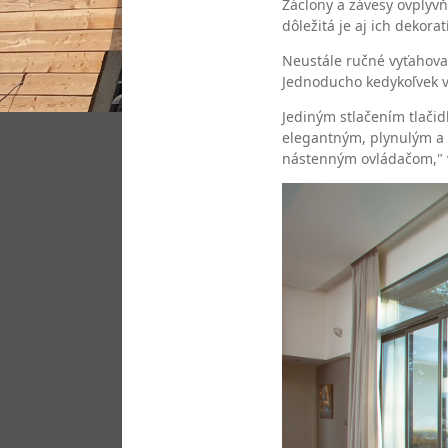
Záclony a závesy ovplyv
dôležitá je aj ich dekora
Neustále ručné vyťahovan
Jednoducho kedykoľvek v
Jediným stlačením tlačid
elegantným, plynulým a 
nástenným ovládačom," vy