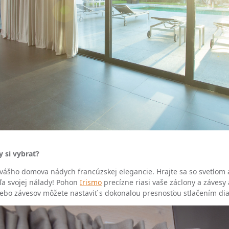
 si vybrať?
ášho domova nádych francúzskej elegancie. Hrajte sa so svetlom a 
a svojej nálady! Pohon
Irismo
precízne riasi vaše záclony a závesy 
lebo závesov môžete nastaviť s dokonalou presnosťou stlačením di