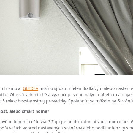
m Irismo aj
GLYDEA
možno spustiť nielen diaľkovým alebo nástenn
átku! Obe sú veľmi tiché a vyznačujú sa pomalým nábehom a doja
15 rokov bezstarostnej prevádzky. Spoľahnúť sa môžete na 5-ročn
osť, alebo smart home?
érového tienenia ešte viac? Zapojte ho do automatizácie domácnost
odľa vašich vopred nastavených scenárov alebo podľa intenzity sln