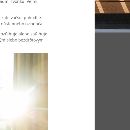
ľadmi zvonku. Veľmi
skate väčšie pohodlie.
o nástenného ovládača.
rozťahuje alebo zaťahuje
ovým alebo bezdrôtovým