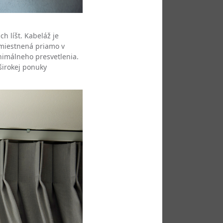
ch líšt. Kabeláž je
umiestnená priamo v
nimálneho presvetlenia.
širokej ponuky