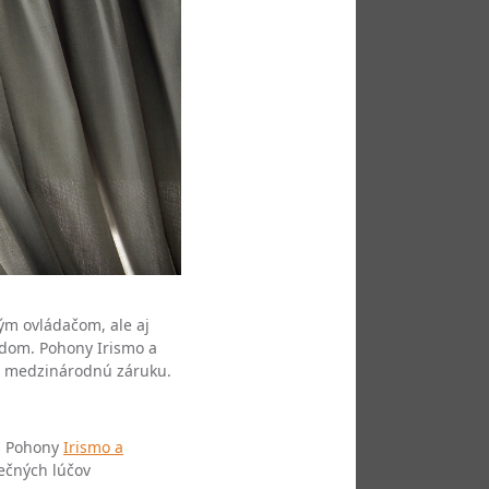
ým ovládačom, ale aj
zdom. Pohony Irismo a
ú medzinárodnú záruku.
i! Pohony
Irismo a
ečných lúčov